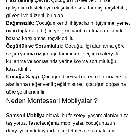
Hazırlanmış Çevre:
Çocuğun fiziksel ve zihinsel
gelişimini destekleyecek şekilde tasarlanmış, erişilebilir,
güvenli ve düzenli bir alan.
Bağımsızlık:
Çocuğun kendi ihtiyaçlarını (giyinme, yeme,
oyun toplama gibi) bir yetişkin yardımı olmadan, kendi
başına karşılaması teşvik edilir.
Özgürlük ve Sorumluluk:
Çocuğa, ilgi alanlarına göre
seçim yapma özgürlüğü tanınırken, seçtiği materyali
kullanma ve sonrasında yerine koyma sorumluluğu
kazandırılır.
Çocuğa Saygı:
Çocuğun bireysel öğrenme hızına ve ilgi
alanlarına değer verilir; eğitim süreci çocuğun doğasına
göre şekillendirilir.
Neden Montessori Mobilyaları?
Samsori Mobilya
olarak, bu felsefeyi yaşam alanlarınıza
taşıyoruz. Tasarladığımız mobilyalar, çocuğunuzun
dünyayı kendi boyundan keşfetmesine olanak tanır.