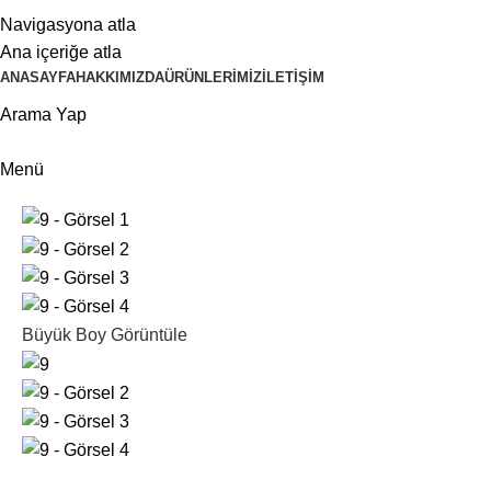
ADD ANYTHING HERE OR JUST REMOVE IT…
Navigasyona atla
Ana içeriğe atla
ANASAYFA
HAKKIMIZDA
ÜRÜNLERIMIZ
İLETIŞIM
Arama Yap
Menü
Büyük Boy Görüntüle