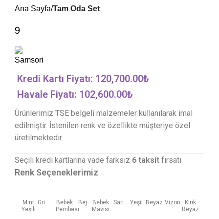
Ana Sayfa
Tam Oda Set
9
Kredi Kartı Fiyatı:
120,700.00
₺
Havale Fiyatı: 102,600.00₺
Ürünlerimiz TSE belgeli malzemeler kullanılarak imal
edilmiştir. İstenilen renk ve özellikte müşteriye özel
üretilmektedir.
Seçili kredi kartlarına vade farksız
6 taksit
fırsatı
Renk Seçeneklerimiz
Mint
Gri
Bebek
Bej
Bebek
Sarı
Yeşil
Beyaz
Vizon
Kırık
Yeşili
Pembesi
Mavisi
Beyaz